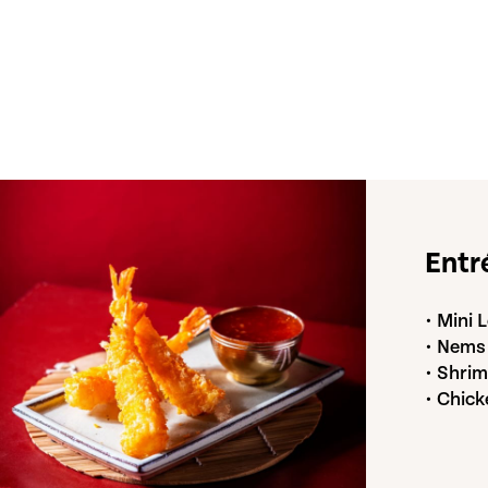
Entr
• Mini 
• Nems
• Shri
• Chick