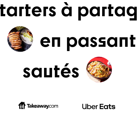
tarters à partag
s
en passant
sautés