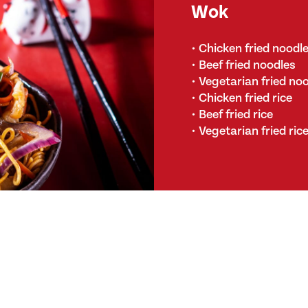
Wok
• Chicken fried noodl
• Beef fried noodles
• Vegetarian fried no
• Chicken fried rice
• Beef fried rice
• Vegetarian fried ric