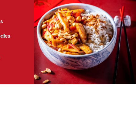
es
odles
e