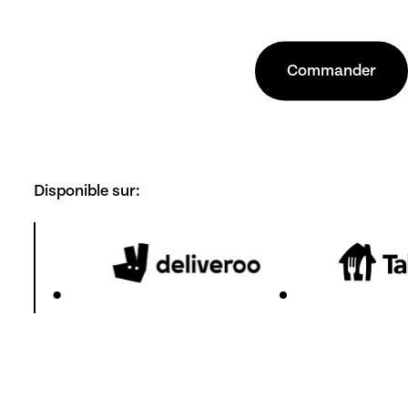
C
o
m
m
a
n
d
e
r
Disponible
sur: