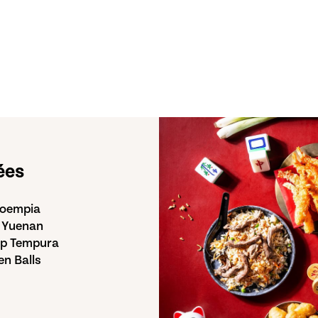
ées
Loempia
 Yuenan
mp Tempura
en Balls